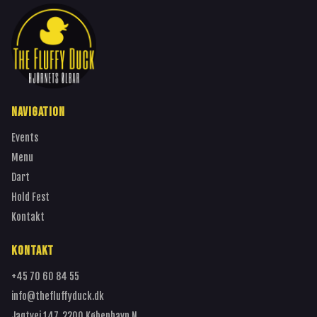
NAVIGATION
Events
Menu
Dart
Hold Fest
Kontakt
KONTAKT
+45 70 60 84 55
info@thefluffyduck.dk
Jagtvej 147, 2200 København N