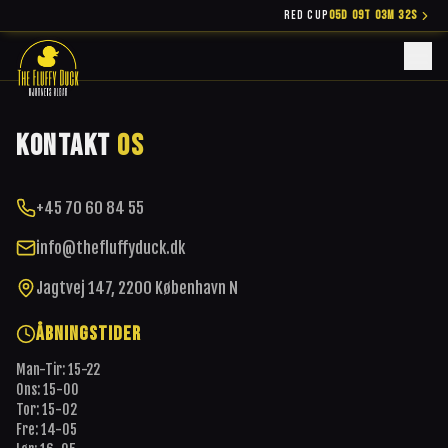
RED CUP
05D 09T 03M 32S
KONTAKT
OS
+45 70 60 84 55
info@thefluffyduck.dk
Jagtvej 147, 2200 København N
ÅBNINGSTIDER
Man-Tir: 15-22
Ons: 15-00
Tor: 15-02
Fre: 14-05