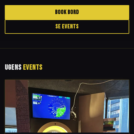
The Fluffy Duck – Hjørnets Ølbar på Nørrebro med dart, brætspil og over 
BOOK BORD
SE EVENTS
UGENS
EVENTS