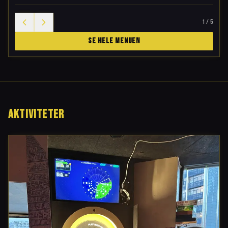
1
/
5
SE HELE MENUEN
AKTIVITETER