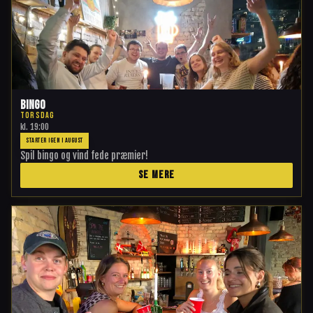
Bingo
TORSDAG
kl.
19:00
STARTER IGEN I AUGUST
Spil bingo og vind fede præmier!
SE MERE