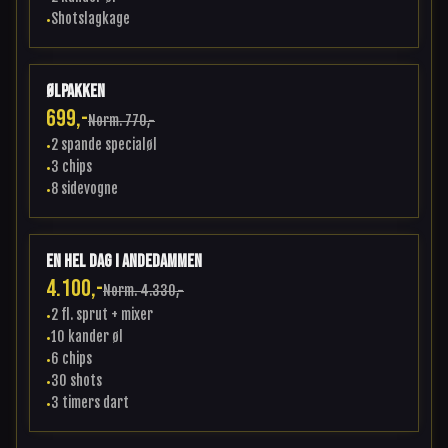
Shotslagkage
•
Ølpakken
699,-
Norm.
770,-
2 spande specialøl
•
3 chips
•
8 sidevogne
•
En hel dag i andedammen
4.100,-
Norm.
4.330,-
2 fl. sprut + mixer
•
10 kander øl
•
6 chips
•
30 shots
•
3 timers dart
•