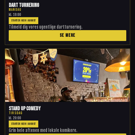
Dart Turnering
MANDAG
kl.
19:00
STARTER IGEN I AUGUST
Tilmeld dig vores ugentlige dartturnering.
SE MERE
Stand Up Comedy
TIRSDAG
kl.
20:00
STARTER IGEN I AUGUST
Grin hele aftenen med lokale komikere.