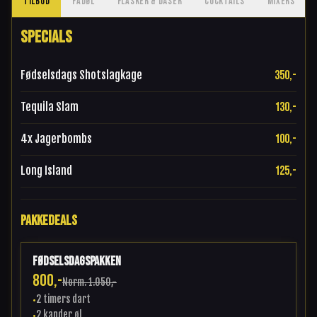
TILBUD
FADØL
FLASKER & DÅSER
COCKTAILS
MIXERS
SPECIALS
Fødselsdags Shotslagkage
350,-
Tequila Slam
130,-
4x Jagerbombs
100,-
Long Island
125,-
PAKKEDEALS
Fødselsdagspakken
800,-
Norm.
1.050,-
2 timers dart
•
2 kander øl
•