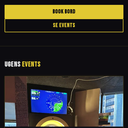
The Fluffy Duck – Hjørnets Ølbar på Nørrebro med dart, brætspil og over 
BOOK BORD
SE EVENTS
UGENS
EVENTS