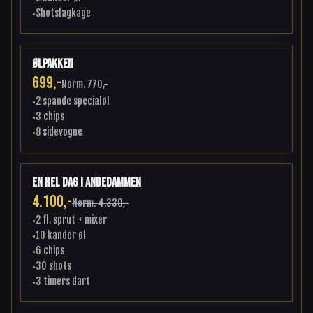
Shotslagkage
•
Ølpakken
699,-
Norm.
770,-
2 spande specialøl
•
3 chips
•
8 sidevogne
•
En hel dag i andedammen
4.100,-
Norm.
4.330,-
2 fl. sprut + mixer
•
10 kander øl
•
6 chips
•
30 shots
•
3 timers dart
•