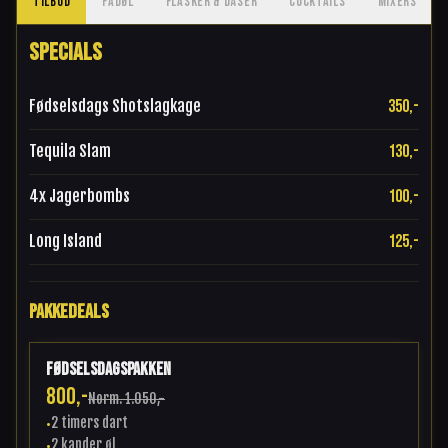
TILBUD
FADØL
FLASKER & DÅSER
COCKTAILS
MIXERS
SPECIALS
Fødselsdags Shotslagkage
350,-
Tequila Slam
130,-
4x Jagerbombs
100,-
Long Island
125,-
PAKKEDEALS
Fødselsdagspakken
800,-
Norm.
1.050,-
2 timers dart
•
2 kander øl
•