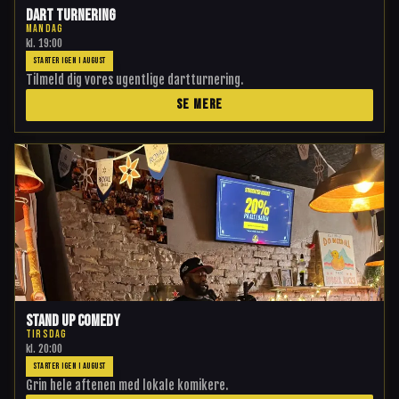
Dart Turnering
MANDAG
kl.
19:00
STARTER IGEN I AUGUST
Tilmeld dig vores ugentlige dartturnering.
SE MERE
Stand Up Comedy
TIRSDAG
kl.
20:00
STARTER IGEN I AUGUST
Grin hele aftenen med lokale komikere.