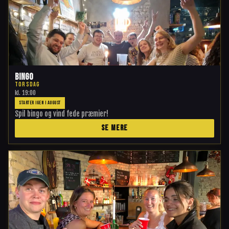
Bingo
TORSDAG
kl.
19:00
STARTER IGEN I AUGUST
Spil bingo og vind fede præmier!
SE MERE