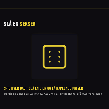
SLÅ EN
SEKSER
SPIL HVER DAG – SLÅ EN 6'ER OG FÅ RAPLENDE PRISER
Bestil en kande øl, en kande cocktail eller 10 shots, slå med terningen,
og rammer du en 6'er, får du din bestilling til en raplende lav pris. Ellers
betaler du normal pris. Så simpelt er det.