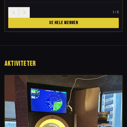
1
/
5
SE HELE MENUEN
AKTIVITETER