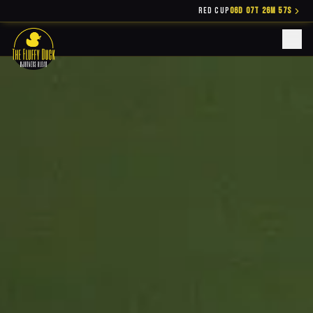
RED CUP
06D 07T 26M 56S