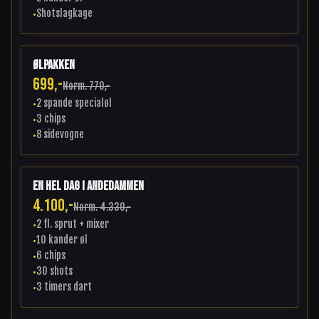
Shotslagkage
•
Ølpakken
699,-
Norm.
770,-
2 spande specialøl
•
3 chips
•
8 sidevogne
•
En hel dag i andedammen
4.100,-
Norm.
4.330,-
2 fl. sprut + mixer
•
10 kander øl
•
6 chips
•
30 shots
•
3 timers dart
•