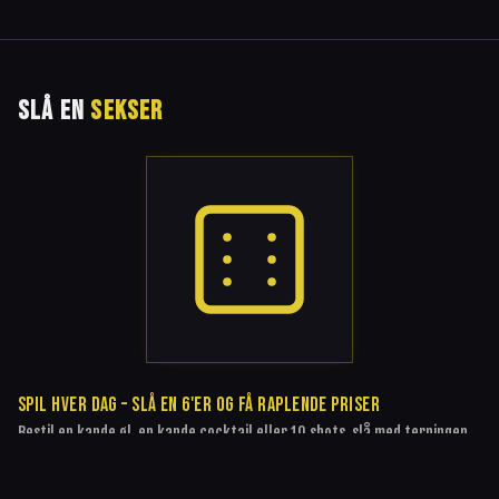
SLÅ EN
SEKSER
SPIL HVER DAG – SLÅ EN 6'ER OG FÅ RAPLENDE PRISER
Bestil en kande øl, en kande cocktail eller 10 shots, slå med terningen,
og rammer du en 6'er, får du din bestilling til en raplende lav pris. Ellers
betaler du normal pris. Så simpelt er det.