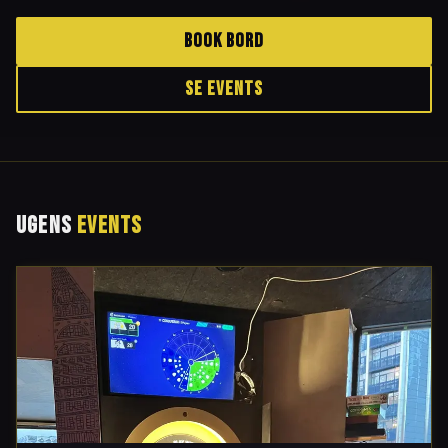
The Fluffy Duck – Hjørnets Ølbar på Nørrebro med dart, brætspil og over 
BOOK BORD
SE EVENTS
UGENS
EVENTS