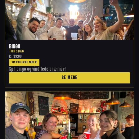
Bingo
TORSDAG
kl.
19:00
STARTER IGEN I AUGUST
Spil bingo og vind fede præmier!
SE MERE