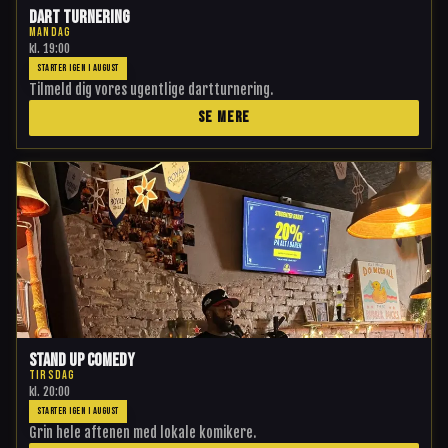
Dart Turnering
MANDAG
kl.
19:00
STARTER IGEN I AUGUST
Tilmeld dig vores ugentlige dartturnering.
SE MERE
Stand Up Comedy
TIRSDAG
kl.
20:00
STARTER IGEN I AUGUST
Grin hele aftenen med lokale komikere.