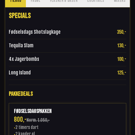
TILBUD
FADØL
FLASKER & DÅSER
COCKTAILS
MIXERS
SPECIALS
Fødselsdags Shotslagkage
350,-
Tequila Slam
130,-
4x Jagerbombs
100,-
Long Island
125,-
PAKKEDEALS
Fødselsdagspakken
800,-
Norm.
1.050,-
2 timers dart
•
2 kander øl
•