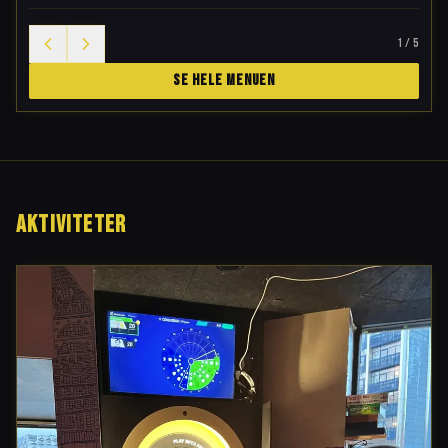
1
/
5
SE HELE MENUEN
AKTIVITETER